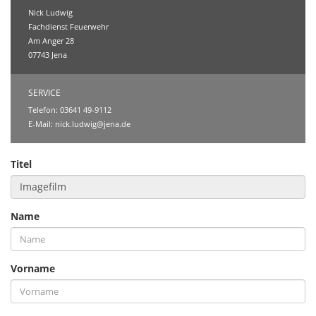
Nick Ludwig
Fachdienst Feuerwehr
Am Anger 28
07743 Jena
SERVICE
Telefon: 03641 49-9112
E-Mail:
nick.ludwig@jena.de
Titel
Name
Vorname