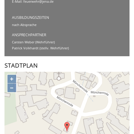
E-Mail:
feuerwehr@jena.de
AUSBILDUNGSZEITEN
nach Absprache
ANSPRECHPARTNER
Carsten Weber (Wehrführer)
Patrick Volkhardt (stellv. Wehrführer)
STADTPLAN
+
−