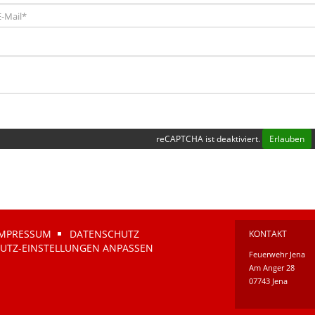
reCAPTCHA ist deaktiviert.
Erlauben
IMPRESSUM
DATENSCHUTZ
KONTAKT
UTZ-EINSTELLUNGEN ANPASSEN
Feuerwehr Jena
Am Anger 28
07743 Jena