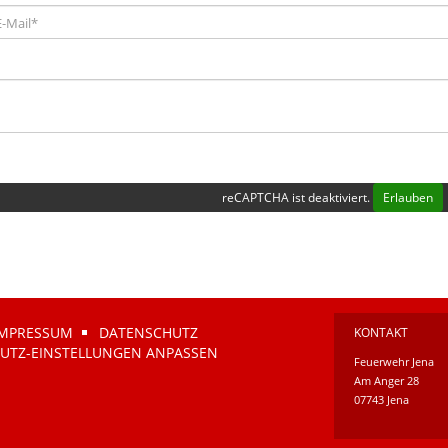
reCAPTCHA ist deaktiviert.
Erlauben
IMPRESSUM
DATENSCHUTZ
KONTAKT
UTZ-EINSTELLUNGEN ANPASSEN
Feuerwehr Jena
Am Anger 28
07743 Jena