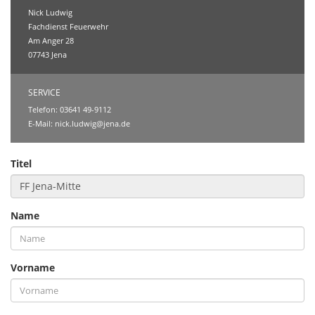
Nick Ludwig
Fachdienst Feuerwehr
Am Anger 28
07743 Jena
SERVICE
Telefon: 03641 49-9112
E-Mail:
nick.ludwig@jena.de
Titel
Name
Vorname