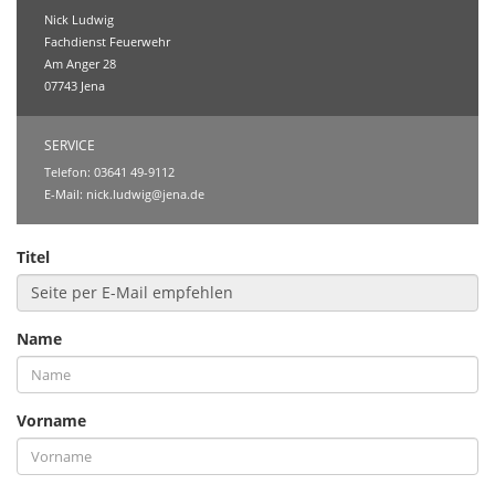
Nick Ludwig
Fachdienst Feuerwehr
Am Anger 28
07743 Jena
SERVICE
Telefon: 03641 49-9112
E-Mail:
nick.ludwig@jena.de
Titel
Name
Vorname